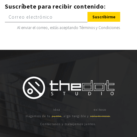
Suscríbete para recibir contenido:
Suscribirme
Al enviar el correo, estás aceptando
Términos y Condiciones
Hagamos de tu
punto
, algo tangible y
voluminoso
.
Contáctanos y trabajemos juntos.